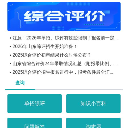
三月
各省高招规定陆续公布
高考体检
强基计划招生启动
体育类专业统考
四月
强基计划、高校专项计划网上报名启动
各省陆续公布
2025年招生工作规定
▪ 注意！2026年单招、综评有这些限制！报名前一定
体育类专业统考与文化考试
▪ 2026年山东综评招生开始准备！
要看！
▪ 2025综合评价初审结果什么时候公布？
▪ 山东省综合评价24年录取情况汇总（附报录比例、
▪ 2025综合评价招生报名进行中，报考条件最全汇
降分情况、王牌专业）！
总！
查询
单招综评
知识小百科
问题解答
淘志愿