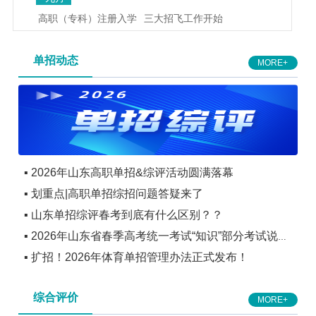
高职（专科）注册入学
三大招飞工作开始
十月
单招动态
MORE+
三大招飞持续进行
高考报名
十一月
高考报名
艺术类、体育类招考规定公布
三大招飞持续进行
十二月
高考报名
艺术类统考
▪ 2026年山东高职单招&综评活动圆满落幕
港澳高校内地招生
特殊类型招生简章发布
▪ 划重点|高职单招综招问题答疑来了
一月
▪ 山东单招综评春考到底有什么区别？？
艺术类校考报名
特殊类型招生
▪ 2026年山东省春季高考统一考试“知识”部分考试说明
二月
▪ 扩招！2026年体育单招管理办法正式发布！
发布！
艺术类专业校考
高水平运动队、高水平艺术团 招生简章
陆续发布
海军招飞全面检测启动
综合评价
MORE+