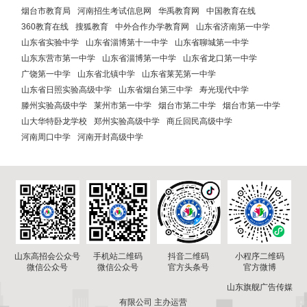
烟台市教育局
河南招生考试信息网
华禹教育网
中国教育在线
360教育在线
搜狐教育
中外合作办学教育网
山东省济南第一中学
山东省实验中学
山东省淄博第十一中学
山东省聊城第一中学
山东东营市第一中学
山东省淄博第一中学
山东省龙口第一中学
广饶第一中学
山东省北镇中学
山东省莱芜第一中学
山东省日照实验高级中学
山东省烟台第三中学
寿光现代中学
滕州实验高级中学
莱州市第一中学
烟台市第二中学
烟台市第一中学
山大华特卧龙学校
郑州实验高级中学
商丘回民高级中学
河南周口中学
河南开封高级中学
山东高招会公众号
手机站二维码
小程序二维码
抖音二维码
微信公众号
微信公众号
官方微博
官方头条号
山东旗舰广告传媒
有限公司 主办运营