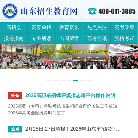
高招会
高职单招
教育资讯
热点关注
高考政策
报考指南
专业解读
出国留学
艺考咨讯
资格考试
2026高职单招综评填报志愿平台操作说明
头条
2026高职（专科）单独考试招生和综合评价招生工作通知
2026年高考全国统考时间定了
2月25日-27日填报！2026年山东单招综评招生计划全汇总
热点