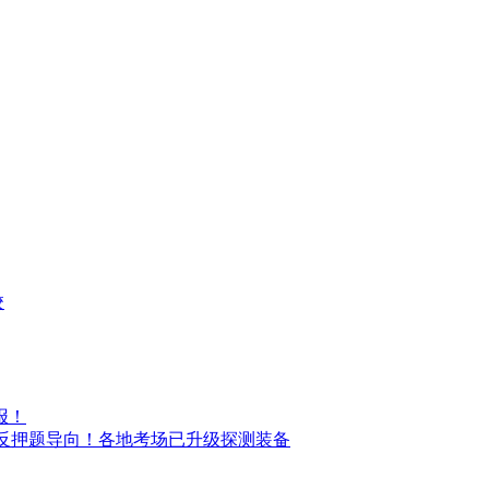
校
报！
题突出反押题导向！各地考场已升级探测装备