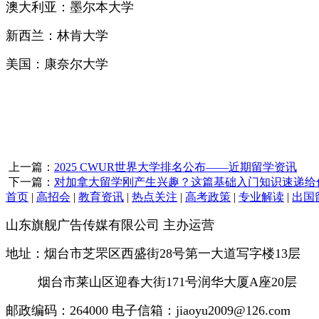
澳大利亚：墨尔本大学
新西兰：林肯大学
美国：康奈尔大学
上一篇：
2025 CWUR世界大学排名公布——近期留学资讯
下一篇：
对加拿大留学刚产生兴趣？这篇基础入门知识速递给
首页
|
高招会
|
教育资讯
|
热点关注
|
高考政策
|
专业解读
|
出国
山东旗舰广告传媒有限公司 主办运营
地址：烟台市芝罘区西盛街28号第一大道写字楼13层
烟台市莱山区迎春大街171号润华大厦A座20层
邮政编码：264000 电子信箱：jiaoyu2009@126.com