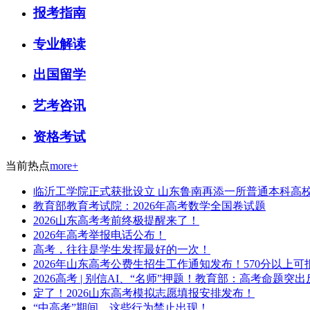
报考指南
专业解读
出国留学
艺考咨讯
资格考试
当前热点
more+
临沂工学院正式获批设立 山东鲁南再添一所普通本科高
教育部教育考试院：2026年高考数学全国卷试题
2026山东高考考前终极提醒来了！
2026年高考举报电话公布！
高考，往往是学生发挥最好的一次！
2026年山东高考公费生招生工作通知发布！570分以上可
2026高考 | 别信AI、“名师”押题！教育部：高考命
定了！2026山东高考模拟志愿填报安排发布！
“中高考”期间，这些行为禁止出现！