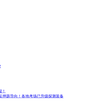
校
报！
题突出反押题导向！各地考场已升级探测装备