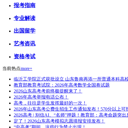
报考指南
专业解读
出国留学
艺考咨讯
资格考试
当前热点
more+
临沂工学院正式获批设立 山东鲁南再添一所普通本科高
教育部教育考试院：2026年高考数学全国卷试题
2026山东高考考前终极提醒来了！
2026年高考举报电话公布！
高考，往往是学生发挥最好的一次！
2026年山东高考公费生招生工作通知发布！570分以上可
2026高考 | 别信AI、“名师”押题！教育部：高考命
定了！2026山东高考模拟志愿填报安排发布！
“中高考”期间，这些行为禁止出现！