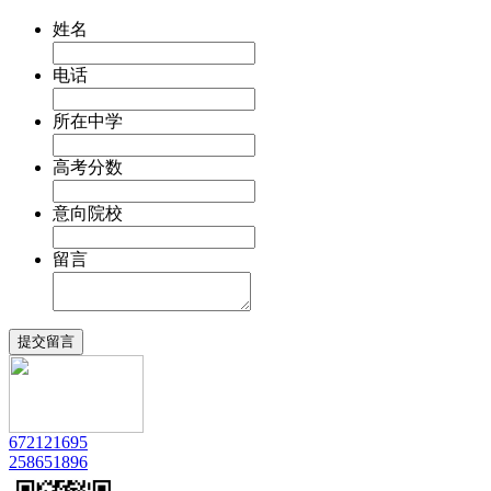
姓名
电话
所在中学
高考分数
意向院校
留言
672121695
258651896