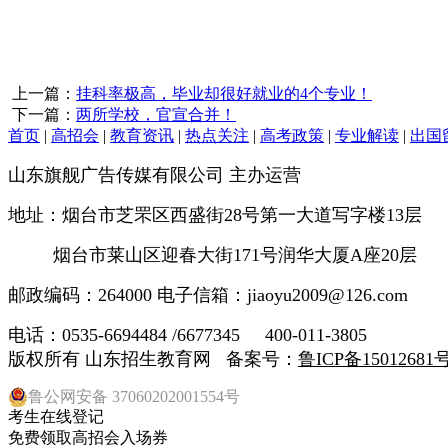
上一篇：
挂科率极高，毕业却很好就业的4个专业！
下一篇：
两所学校，官宣合并！
首页
|
高招会
|
教育资讯
|
热点关注
|
高考政策
|
专业解读
|
出国
山东旗舰广告传媒有限公司 主办运营
地址：烟台市芝罘区西盛街28号第一大道写字楼13层
烟台市莱山区迎春大街171号润华大厦A座20层
邮政编码：264000 电子信箱：jiaoyu2009@126.com
电话：0535-6694484 /6677345 400-011-3805
版权所有 山东招生教育网 备案号：
鲁ICP备15012681号
鲁公网安备 37060202001554号
考生在线登记
免费领取高招会入场券